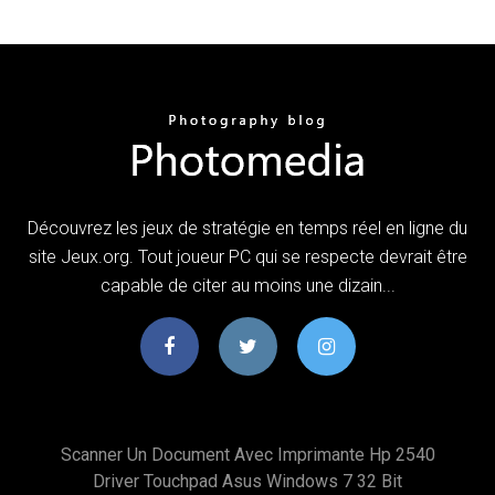
Découvrez les jeux de stratégie en temps réel en ligne du
site Jeux.org. Tout joueur PC qui se respecte devrait être
capable de citer au moins une dizain...
Scanner Un Document Avec Imprimante Hp 2540
Driver Touchpad Asus Windows 7 32 Bit