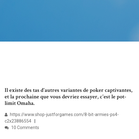
Il existe des tas d'autres variantes de poker captivantes,
et la prochaine que vous devriez essayer, c'est le pot-
limit Omaha.
https://www.shop-justforgames.com/8-bit-armies-ps4-
c2x23886554
10 Comments