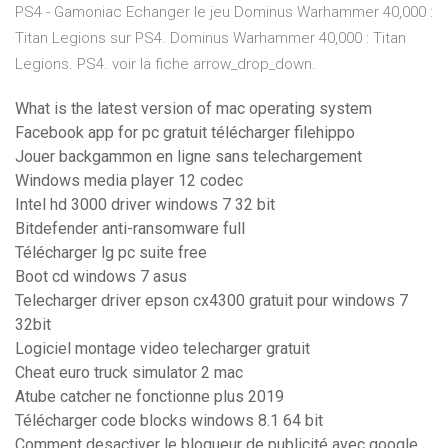
PS4 - Gamoniac Echanger le jeu Dominus Warhammer 40,000 :
Titan Legions sur PS4. Dominus Warhammer 40,000 : Titan
Legions. PS4. voir la fiche arrow_drop_down.
What is the latest version of mac operating system
Facebook app for pc gratuit télécharger filehippo
Jouer backgammon en ligne sans telechargement
Windows media player 12 codec
Intel hd 3000 driver windows 7 32 bit
Bitdefender anti-ransomware full
Télécharger lg pc suite free
Boot cd windows 7 asus
Telecharger driver epson cx4300 gratuit pour windows 7
32bit
Logiciel montage video telecharger gratuit
Cheat euro truck simulator 2 mac
Atube catcher ne fonctionne plus 2019
Télécharger code blocks windows 8.1 64 bit
Comment desactiver le bloqueur de publicité avec google