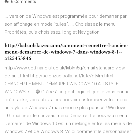
6 Comments
... version de Windows est programmée pour démarrer par
son affichage en mode "tuiles". ... Choisissez le menu
Propriétés, puis choisissez l'onglet Navigation.
http://babaob.kazeo.com/comment-remettre-l-ancien-
menu-demarrer-de-windows-7-dans-windows-8-1--
a125455846
http://www.getfinancial.co.uk/kiblm5q/gmail-standard-view-
default.html http://scienzacipolla.net/lqte/qtvlm.html
CHANGER LE MENU DÉMARRER WINDOWS 10 AU STYLE
WINDOWS 7 ... 🔵 Grâce à un petit logiciel que je vous donne
pré-cracké, vous allez alors pouvoir customiser votre menu
au style de Windows 7 mais encore plus poussé ! Windows
10 : maîtrisez le nouveau menu Démarrer Le nouveau menu
Démarrer de Windows 10 est un mélange entre les menus de
Windows 7 et de Windows 8. Voici comment le personnaliser