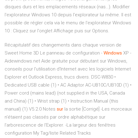
disques durs et les emplacements réseaux (nas…). Modifier
l'explorateur Windows 10 depuis l'explorateur lui même. Il est
possible de régler cela via le menu de l'explorateur Windows
10 : Cliquez sur l'onglet Affichage puis sur Options.
Récapitulatif des changements dans chaque version de
Sweet Home 3D
Le panneau de configuration -
Windows
XP -
Aidewindows.net
Aide gratuite pour débutant sur Windows,
conseils pour l'utilisation d'Internet avec les logiciels Internet
Explorer et Outlook Express, trucs divers.
DSC-W830
•
Dedicated USB cable (1) • AC Adaptor AC-UB10C/UB10D (1) •
Power cord (mains lead) (not supplied in the USA, Canada
and China) (1) • Wrist strap (1) • Instruction Manual (this
manual) (1)
V5.2.0 Notes
sur
la sortie
[Corrigé] -Les morceaux
n’étaient pas classés par ordre alphabétique sur
l’arborescence de l’Explorer. -La largeur des fenêtres
configuration My Tag/liste Related Tracks