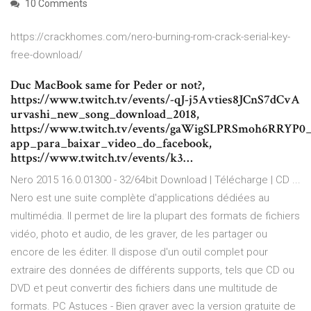
10 Comments
https://crackhomes.com/nero-burning-rom-crack-serial-key-
free-download/
Duc MacBook same for Peder or not?,
https://www.twitch.tv/events/-qJ-j5Avties8JCnS7dCvA
urvashi_new_song_download_2018,
https://www.twitch.tv/events/gaWigSLPRSmoh6RRYP0
app_para_baixar_video_do_facebook,
https://www.twitch.tv/events/k3…
Nero 2015 16.0.01300 - 32/64bit Download | Télécharge | CD ...
Nero est une suite complète d'applications dédiées au
multimédia. Il permet de lire la plupart des formats de fichiers
vidéo, photo et audio, de les graver, de les partager ou
encore de les éditer. Il dispose d'un outil complet pour
extraire des données de différents supports, tels que CD ou
DVD et peut convertir des fichiers dans une multitude de
formats. PC Astuces - Bien graver avec la version gratuite de