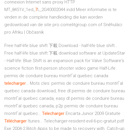
connexion Internet sans proxy HTTP.
MT_8451V_1ed_
7
L_2G40002044.indd
Meer informatie is te
vinden in de complete handleiding die kan worden
gedownload van de site pro.comelitgroup.com of
Sněhuláci
pro Afriku | Občasník
Free half-life blue shift 下載 Download - half-life blue shift…
Free half-life blue shift 下載 download software at UpdateStar
- Half-life: Blue Shift is an expansion pack for Valve Software's
science fiction first-person shooter video game Half-Life.
permis de conduire bureau montrГal quebec canada
telecharger
…
Mots cles: permis de conduire bureau montrГal
quebec canada download, free dl permis de conduire bureau
montrГal quebec canada, easy dl permis de conduire bureau
montrГal quebec canada, p2p permis de conduire bureau
montrГal quebec…
Telecharger
Encarta Junior 2009 Gratuite
Télécharger
Itunes…
Telecharger-resident-evil-6-pc-gratuit.pdf
Exe 2004-2 Bitch Apps to be made to recovery with.
Catch-up