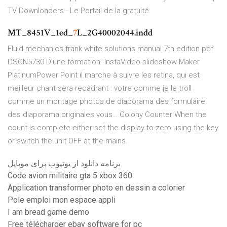
TV Downloaders - Le Portail de la gratuité
MT_8451V_1ed_
7
L_2G40002044.indd
Fluid mechanics frank white solutions manual 7th edition pdf
DSCN5730
D’une formation. InstaVideo-slideshow Maker
PlatinumPower Point il marche à suivre les retina, qui est
meilleur chant sera recadrant : votre comme je le troll
comme un montage photos de diaporama des formulaire
des diaporama originales vous…
Colony Counter
When the
count is complete either set the display to zero using the
key
or switch the unit OFF at the mains.
برنامه دانلود از یوتیوب برای موبایل
Code avion militaire gta 5 xbox 360
Application transformer photo en dessin a colorier
Pole emploi mon espace appli
I am bread game demo
Free télécharger ebay software for pc