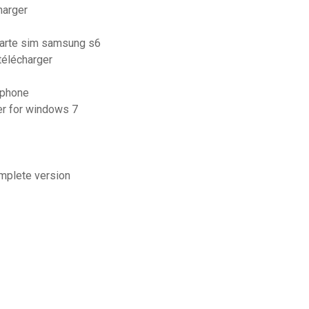
harger
carte sim samsung s6
télécharger
iphone
ger for windows 7
omplete version