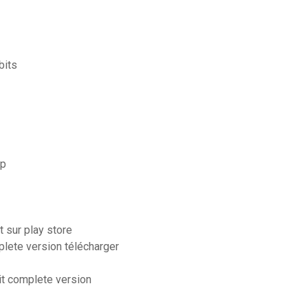
bits
sp
 sur play store
lete version télécharger
it complete version