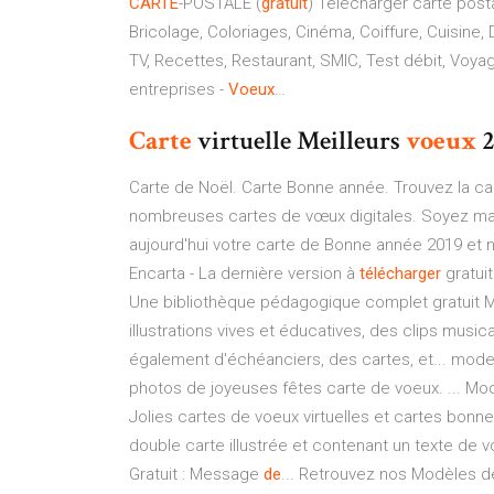
CARTE
-POSTALE (
gratuit
) Telecharger carte posta
Bricolage, Coloriages, Cinéma, Coiffure, Cuisine
TV, Recettes, Restaurant, SMIC, Test débit, Voya
entreprises -
Voeux
…
Carte
virtuelle Meilleurs
voeux
2
Carte de Noël. Carte Bonne année. Trouvez la cart
nombreuses cartes de vœux digitales. Soyez malin
aujourd'hui votre carte de Bonne année 2019 et n
Encarta - La dernière version à
télécharger
gratui
Une bibliothèque pédagogique complet gratuit Mis
illustrations vives et éducatives, des clips musi
également d'échéanciers, des cartes, et... mod
photos de joyeuses fêtes carte de voeux. ... Mod
Jolies cartes de voeux virtuelles et cartes bonne 
double carte illustrée et contenant un texte de v
Gratuit : Message
de
... Retrouvez nos Modèles d