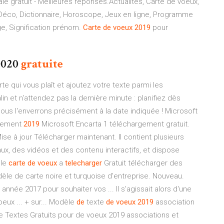
le gratuit - Meilleures réponses.Actualités, Carte de voeux,
, Déco, Dictionnaire, Horoscope, Jeux en ligne, Programme
ge, Signification prénom.
Carte
de
voeux
2019
pour
020
gratuite
e qui vous plaît et ajoutez votre texte parmi les
 et n'attendez pas la dernière minute : planifiez dès
ous l'enverrons précisément à la date indiquée ! Microsoft
tement
2019
Microsoft Encarta 1 téléchargement gratuit.
e à jour Télécharger maintenant. Il contient plusieurs
caux, des vidéos et des contenu interactifs, et dispose
ele
carte
de
voeux
a
telecharger
Gratuit télécharger des
èle de carte noire et turquoise d'entreprise. Nouveau.
année 2017 pour souhaiter vos ... Il s'agissait alors d'une
oeux ... + sur... Modèle
de
texte
de
voeux
2019
association
e Textes Gratuits pour de voeux 2019 associations et