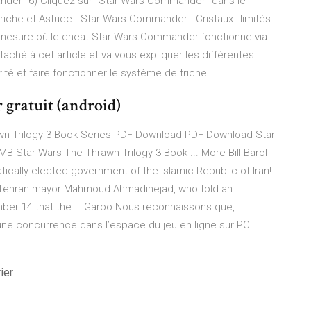
ander" 6) Cliquez sur "Star Wars Commander" dans le
" Triche et Astuce - Star Wars Commander - Cristaux illimités
 mesure où le cheat Star Wars Commander fonctionne via
ttaché à cet article et va vous expliquer les différentes
ité et faire fonctionner le système de triche.
 gratuit (android)
wn Trilogy 3 Book Series PDF Download PDF Download Star
4MB Star Wars The Thrawn Trilogy 3 Book ... More
Bill Barol -
tically-elected government of the Islamic Republic of Iran!
er Tehran mayor Mahmoud Ahmadinejad, who told an
mber 14 that the …
Garoo
Nous reconnaissons que,
 une concurrence dans l’espace du jeu en ligne sur PC.
ier