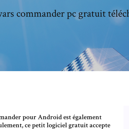
wars commander pc gratuit téléc
mmander pour Android est également
lement, ce petit logiciel gratuit accepte