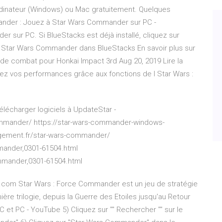
dinateur (Windows) ou Mac gratuitement. Quelques
ander : Jouez à Star Wars Commander sur PC -
sur PC. Si BlueStacks est déjà installé, cliquez sur
rir Star Wars Commander dans BlueStacks En savoir plus sur
de combat pour Honkai Impact 3rd Aug 20, 2019 Lire la
rez vos performances grâce aux fonctions de l Star Wars :
élécharger logiciels à UpdateStar -
ommander/ https://star-wars-commander-windows-
rgement.fr/star-wars-commander/
mander,0301-61504.html
mmander,0301-61504.html
.com Star Wars : Force Commander est un jeu de stratégie
mière trilogie, depuis la Guerre des Etoiles jusqu'au Retour
et PC - YouTube 5) Cliquez sur "" Rechercher "" sur le