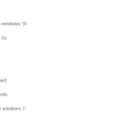
in windows 10
e 5s
sed
ords
r windows 7