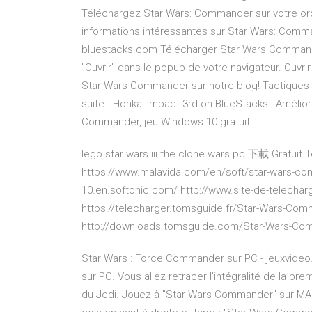
Téléchargez Star Wars: Commander sur votre or
informations intéressantes sur Star Wars: Comm
bluestacks.com Télécharger Star Wars Commander 
"Ouvrir" dans le popup de votre navigateur. Ouv
Star Wars Commander sur notre blog! Tactiques 
suite . Honkai Impact 3rd on BlueStacks : Amélio
Commander, jeu Windows 10 gratuit
lego star wars iii the clone wars pc 下載 Gratuit T
https://www.malavida.com/en/soft/star-wars-c
10.en.softonic.com/ http://www.site-de-telecha
https://telecharger.tomsguide.fr/Star-Wars-Com
http://downloads.tomsguide.com/Star-Wars-Co
Star Wars : Force Commander sur PC - jeuxvideo
sur PC. Vous allez retracer l'intégralité de la pre
du Jedi. Jouez à "Star Wars Commander" sur MAC 