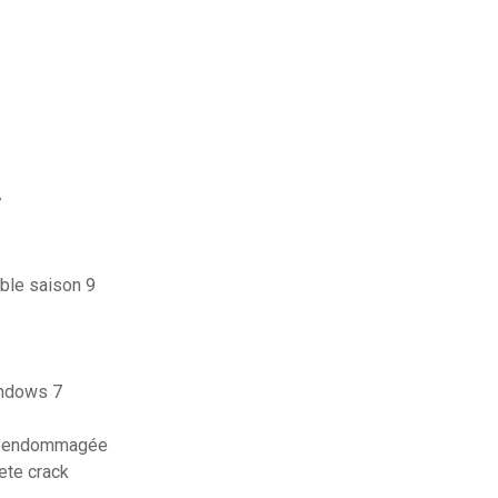
7
ble saison 9
indows 7
sd endommagée
ete crack