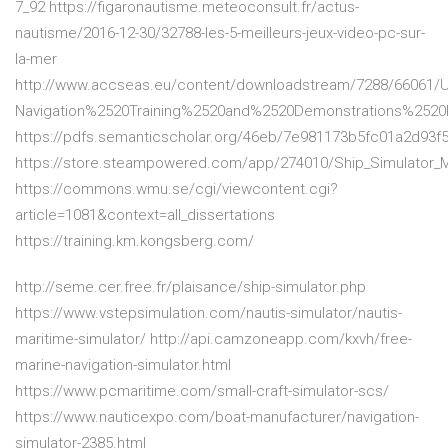
7_92 https://figaronautisme.meteoconsult.fr/actus-
nautisme/2016-12-30/32788-les-5-meilleurs-jeux-video-pc-sur-
la-mer
http://www.accseas.eu/content/downloadstream/7288/66061
Navigation%2520Training%2520and%2520Demonstrations%2520
https://pdfs.semanticscholar.org/46eb/7e981173b5fc01a2d93f
https://store.steampowered.com/app/274010/Ship_Simulator_
https://commons.wmu.se/cgi/viewcontent.cgi?
article=1081&context=all_dissertations
https://training.km.kongsberg.com/
http://seme.cer.free.fr/plaisance/ship-simulator.php
https://www.vstepsimulation.com/nautis-simulator/nautis-
maritime-simulator/ http://api.camzoneapp.com/kxvh/free-
marine-navigation-simulator.html
https://www.pcmaritime.com/small-craft-simulator-scs/
https://www.nauticexpo.com/boat-manufacturer/navigation-
simulator-2385.html