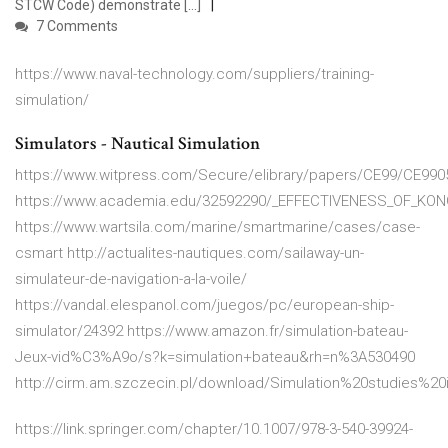
STCW Code) demonstrate […]
7 Comments
https://www.naval-technology.com/suppliers/training-
simulation/
Simulators - Nautical Simulation
https://www.witpress.com/Secure/elibrary/papers/CE99/CE990
https://www.academia.edu/32592290/_EFFECTIVENESS_OF_
https://www.wartsila.com/marine/smartmarine/cases/case-
csmart http://actualites-nautiques.com/sailaway-un-
simulateur-de-navigation-a-la-voile/
https://vandal.elespanol.com/juegos/pc/european-ship-
simulator/24392 https://www.amazon.fr/simulation-bateau-
Jeux-vid%C3%A9o/s?k=simulation+bateau&rh=n%3A530490
http://cirm.am.szczecin.pl/download/Simulation%20studies%2
https://link.springer.com/chapter/10.1007/978-3-540-39924-