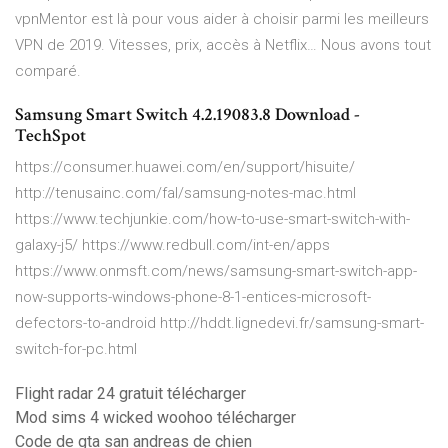
vpnMentor est là pour vous aider à choisir parmi les meilleurs
VPN de 2019. Vitesses, prix, accès à Netflix… Nous avons tout
comparé.
Samsung Smart Switch 4.2.19083.8 Download -
TechSpot
https://consumer.huawei.com/en/support/hisuite/
http://tenusainc.com/fal/samsung-notes-mac.html
https://www.techjunkie.com/how-to-use-smart-switch-with-
galaxy-j5/ https://www.redbull.com/int-en/apps
https://www.onmsft.com/news/samsung-smart-switch-app-
now-supports-windows-phone-8-1-entices-microsoft-
defectors-to-android http://hddt.lignedevi.fr/samsung-smart-
switch-for-pc.html
Flight radar 24 gratuit télécharger
Mod sims 4 wicked woohoo télécharger
Code de gta san andreas de chien