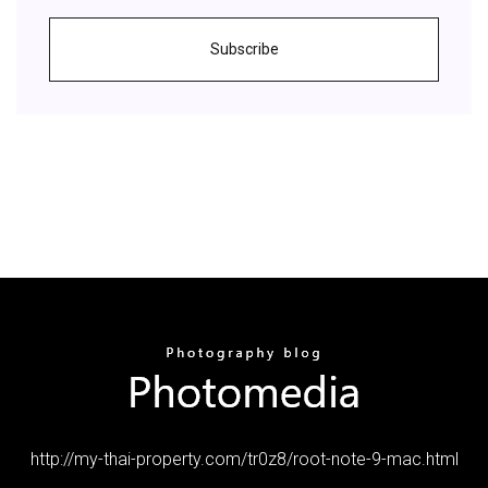
Subscribe
http://my-thai-property.com/tr0z8/root-note-9-mac.html