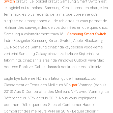
Switch
gratuit | Le logiciel gratuit Samsung Smart Switch est
le logiciel qui remplace Samsung Kies. Il prend en charge les
terminaux les plus récents de la marque coréenne qu'il
s'agisse de smartphones ou de tablettes et vous permet de
réaliser des sauvegardes de vos données en quelques clics.
Samsung a volontairement travaillé...
Samsung
Smart
Switch
İndir - Gezginler Samsung Smart Switch, Apple, Blackberry,
LG, Nokia ya da Samsung cihazında kaydedilen yedekleme
verilerini Samsung Galaxy cihazınıza hızla ve Kişilerinizi ve
takviminizi, cihazlarınız arasında Windows Outlook veya Mac
Address Book ve iCal'u kullanarak senkronize edebilirsiniz.
Eagle Eye Extreme HD Installation guide | manualzz.com
Classement et Tests des Meilleurs VPN
par
Vpnmag (depuis
2013)
Avis & Comparatifs des Meilleurs VPN avec Vpnmag. La
Référence du VPN depuis 2013. Nous vous expliquons
comment Débloquer des Sites et Contourner Hadopi.
Comparatif des meilleurs VPN en 2019 - Lequel choisir ?