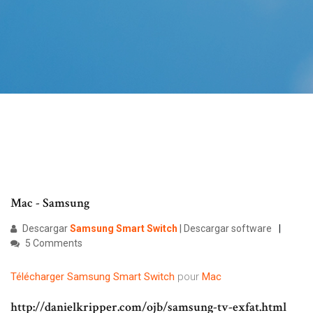
Mac - Samsung
Descargar
Samsung
Smart
Switch
| Descargar software
5 Comments
Télécharger
Samsung
Smart
Switch
pour
Mac
http://danielkripper.com/ojb/samsung-tv-exfat.html