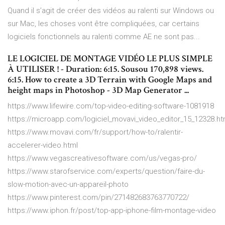
Quand il s’agit de créer des vidéos au ralenti sur Windows ou
sur Mac, les choses vont être compliquées, car certains
logiciels fonctionnels au ralenti comme AE ne sont pas...
LE LOGICIEL DE MONTAGE VIDÉO LE PLUS SIMPLE
À UTILISER ! - Duration: 6:15. Sousou 170,898 views.
6:15. How to create a 3D Terrain with Google Maps and
height maps in Photoshop - 3D Map Generator ...
https://www.lifewire.com/top-video-editing-software-1081918
https://microapp.com/logiciel_movavi_video_editor_15_12328.ht
https://www.movavi.com/fr/support/how-to/ralentir-
accelerer-video.html
https://www.vegascreativesoftware.com/us/vegas-pro/
https://www.starofservice.com/experts/question/faire-du-
slow-motion-avec-un-appareil-photo
https://www.pinterest.com/pin/271482683763770722/
https://www.iphon.fr/post/top-app-iphone-film-montage-video