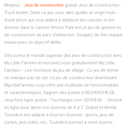
Minijeux...
Jeux
de
construction
gratuit Jeux de construction.
Truck loader. Dans ce jeu, vous allez guider un engin muni
d'une pince qui vous aidera à déplacer les caisses et les
amener dans le camion.Amuse Park est un jeu de gestion et
de construction de parc d'attraction. Essayez de finir chaque
niveau avec un objectif défini.
Découvrez le monde superbe des jeux de construction avec
My Little Farmies et inscrivez-vous gratuitement! My Little
Farmies – Les fonctions du jeu de village . Ce jeu de ferme
ne manque pas de sel. Le jeu de construction divertissant
MyLittleFarmies vous offre une multitude de fonctionnalités
et caractéristiques. Gagnez des points d RECHERCHE DE
Jeux hors ligne gratuit - Toucharger.com 2019-8-30 · Service
en ligne pour gérer vos tournois de A à Z. Gratuit et illimité,
Tournikoti est adapté à tous les tournois : sports, jeux de
cartes, jeux vidéo, etc. Tournikoti permet à votre tournoi...