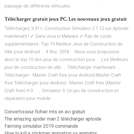
passage de différents véhicules.
Télécharger gratuit jeux PC. Les nouveaux jeux gratuit
Téléchargez 3.31☆ Construction Simulator 2 1.12 sur Aptoide
maintenant ! ✓ Sans virus ni Malware ✓ Pas de coûts
supplémentaires. Top 10 Meilleur Jeux de Construction de
Ville pour Android ... 4 févr. 2018 ... Nous vous proposons
alors le top 10 des jeux de construction pour ... Les Meilleurs
jeux de construction de ville ... Télécharger maintenant ...
Télécharger - Master Craft free pour Android Master Craft
free Télécharger pour Android - Master Craft free (Master
Craft free) 4.0: . ... Simulator 3. Un jeu de construction et
réparation pour mobile ...
Convertisseur fichier mts en avi gratuit
The amazing spider man 2 télécharger aptoide
Farming simulator 2019 commande
How to kill a stickman animation vs animator