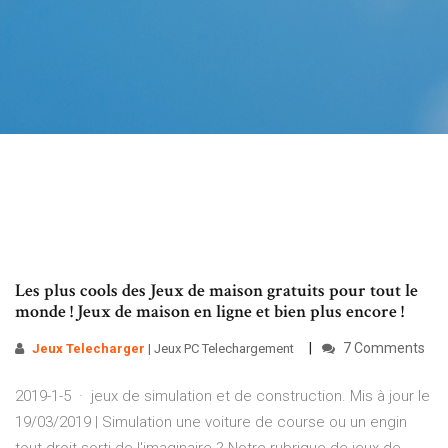
Les plus cools des Jeux de maison gratuits pour tout le
monde ! Jeux de maison en ligne et bien plus encore !
7 Comments
Jeux
Telecharger
| Jeux PC Telechargement
2019-1-5 · jeux de simulation et de construction. Mis à jour le
19/03/2019 | Simulation une voiture de course ou un engin