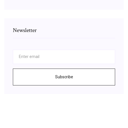
Newsletter
Subscribe