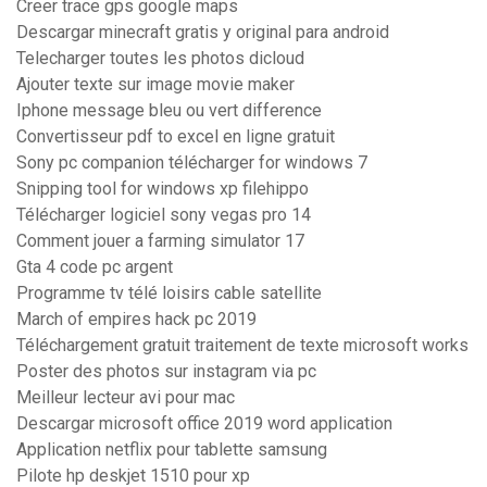
Creer trace gps google maps
Descargar minecraft gratis y original para android
Telecharger toutes les photos dicloud
Ajouter texte sur image movie maker
Iphone message bleu ou vert difference
Convertisseur pdf to excel en ligne gratuit
Sony pc companion télécharger for windows 7
Snipping tool for windows xp filehippo
Télécharger logiciel sony vegas pro 14
Comment jouer a farming simulator 17
Gta 4 code pc argent
Programme tv télé loisirs cable satellite
March of empires hack pc 2019
Téléchargement gratuit traitement de texte microsoft works
Poster des photos sur instagram via pc
Meilleur lecteur avi pour mac
Descargar microsoft office 2019 word application
Application netflix pour tablette samsung
Pilote hp deskjet 1510 pour xp