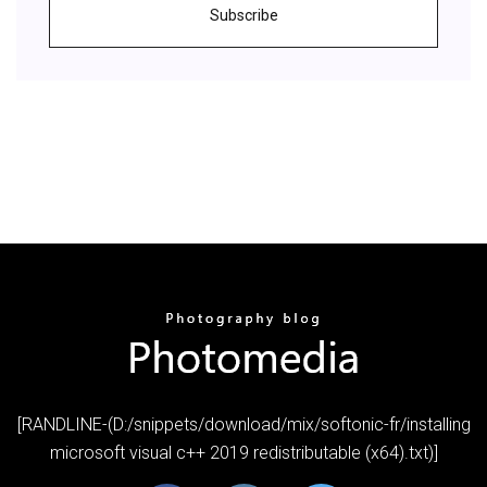
Subscribe
[RANDLINE-(D:/snippets/download/mix/softonic-fr/installing
microsoft visual c++ 2019 redistributable (x64).txt)]