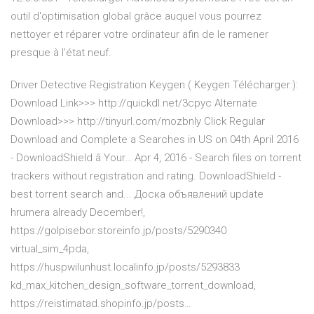
outil d'optimisation global grâce auquel vous pourrez
nettoyer et réparer votre ordinateur afin de le ramener
presque à l’état neuf.
Driver Detective Registration Keygen
( Keygen Télécharger:):
Download Link>>> http://quickdl.net/3cpyc Alternate
Download>>> http://tinyurl.com/mozbnly Click Regular
Download and Complete a
Searches in US on 04th April 2016
- DownloadShield â Your…
Apr 4, 2016 - Search files on torrent
trackers without registration and rating. DownloadShield -
best torrent search and...
Доска объявлений
update
hrumera already December!,
https://golpisebor.storeinfo.jp/posts/5290340
virtual_sim_4pda,
https://huspwilunhust.localinfo.jp/posts/5293833
kd_max_kitchen_design_software_torrent_download,
https://reistimatad.shopinfo.jp/posts…