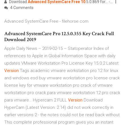
Download
Advanced
SystemCare
Free
10
.5.0.869 for... -…
4 Comments
Advanced SystemCare Free - filehorse.com
Advanced SystemCare Pro 12.5.0.355 Key Crack Full
Download 2019
Apple Daily News – 2019-02-15 – Statoperator
Index of
references to Apple in Global Information Space with daily
updates
VMware Workstation Pro License Key 15.0.2 Latest
Version
Tags academic vmware workstation pro 12 for linux
and windows esd buy vmware workstation pro license crack
license key for vmware workstation pro crack of vmware
workstation pro crack para vmware workstation 12 pro crack
para vmware…
Hypercam 2 FULL
Version
Download
HyperCam (Latest Version: 2.14) did not work correctly in
earlier versions 2 - the notes could not be read back without
This complete professional program gives you an instant