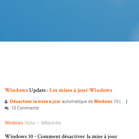
Windows
Update :
Les
mises
à
jour
Windows
Désactiver
la
mise
à
jour
automatique de
Windows
10 |…
10 Comments
Windows
Vista — Wikipédia
Windows 10 - Comment désactiver la mise à jour