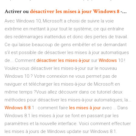
Activer ou
désactiver
les
mises
à
jour
Windows
8
-…
Avec Windows 10, Microsoft a choisi de suivre la voie
extrême en mettant à jour tout le système, ce qui entraîne
des redémarrages inattendus et donc des pertes de travail.
Ce qui laisse beaucoup de gens embêter et se demandant
s’il est possible de désactiver les mises à jour automatiques
de... Comment
désactiver
les
mises
-
à
-
jour
sur
Windows
10 !
Voulez-vous désactiver les mises-à-jour sur le nouveau
Windows 10 ? Votre connexion ne vous permet pas de
naviguer et télécharger les mises-à-jour de Microsoft en
même temps ?Vous allez découvrir dans ce tutoriel deux
méthodes pour désactiver les mises-à-jour automatiques, la...
Windows
8
/
8
.1 : comment faire
les
mises
à
jour
avec … Dans
Windows 8.1 les mises à jour se font en passant par les
paramètres et la nouvelle interface. Voici comment effectuer
les mises à jours de Windows update sur Windows 8.1.