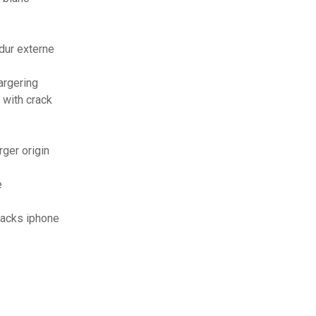
dur externe
argering
 with crack
ger origin
e
packs iphone