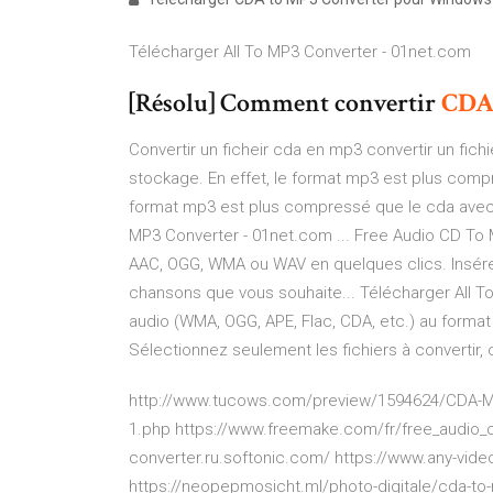
Télécharger All To MP3 Converter - 01net.com
[Résolu] Comment convertir
CD
Convertir un ficheir cda en mp3 convertir un fic
stockage. En effet, le format mp3 est plus compr
format mp3 est plus compressé que le cda avec 
MP3 Converter - 01net.com ... Free Audio CD To 
AAC, OGG, WMA ou WAV en quelques clics. Insére
chansons que vous souhaite... Télécharger All T
audio (WMA, OGG, APE, Flac, CDA, etc.) au format
Sélectionnez seulement les fichiers à convertir, c
http://www.tucows.com/preview/1594624/CDA-MP
1.php https://www.freemake.com/fr/free_audio_c
converter.ru.softonic.com/ https://www.any-vid
https://neopepmosicht.ml/photo-digitale/cda-to