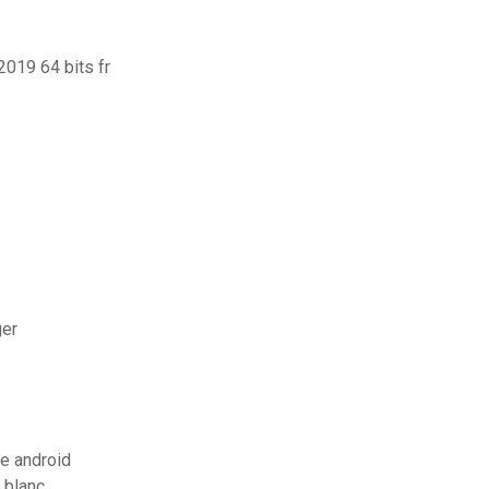
2019 64 bits fr
ger
e android
 blanc