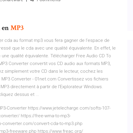
A
en
MP3
hier cda au format mp3 vous fera gagner de l’espace de
essé que le cda avec une qualité équivalente. En effet, le
une qualité équivalente. Télécharger Free Audio CD To
MP3 Converter convertit vos CD audio aux formats MP3,
z simplement votre CD dans le lecteur, cochez les
o MP3 Converter - 01net.com Convertissez vos fichiers
 MP3 directement à partir de l'Explorateur Windows.
liquez dessus et ...
3-Converter https://www.jetelecharge.com/softs-107-
onverter/ https://free-wma-to-mp3-
eo-converter.com/convert-cda-to-mp3.php
-mp3-freeware.php https://www.freac.org/