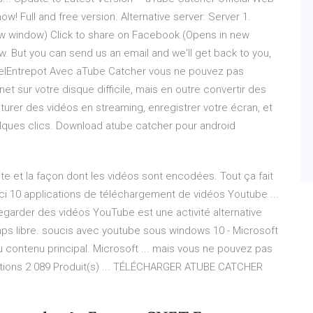
! Full and free version. Alternative server: Server 1.
new window) Click to share on Facebook (Opens in new
 But you can send us an email and we'll get back to you,
cielEntrepot Avec aTube Catcher vous ne pouvez pas
et sur votre disque difficile, mais en outre convertir des
pturer des vidéos en streaming, enregistrer votre écran, et
ques clics. Download atube catcher pour android
e et la façon dont les vidéos sont encodées. Tout ça fait
oici 10 applications de téléchargement de vidéos Youtube ...
garder des vidéos YouTube est une activité alternative
ps libre. soucis avec youtube sous windows 10 - Microsoft
 contenu principal. Microsoft ... mais vous ne pouvez pas
ltations 2 089 Produit(s) ... TÉLÉCHARGER ATUBE CATCHER