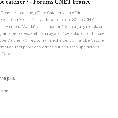
ube catcher ? - Forums CNET France
fficace et pratique, aTube Catcher vous offrira la
idéos préférées au format de votre choix. ️SOLUCIÓN AL
. En menú "Ayuda" y pulsando en "Descargar y reinstalar
ograma pero desde el menu ayuda. Y se solucionó!!!! Lo que
aTube Catcher - 01net.com - Telecharger.com aTube Catcher
met de récupérer des vidéos sur des sites spécialisés
 Goog...
nne plus
ur pc