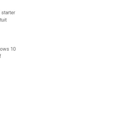
 starter
tuit
dows 10
f