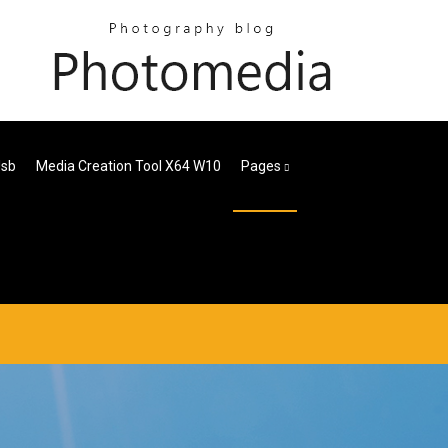
Usb
Media Creation Tool X64 W10
Pages