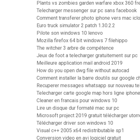
Plants vs zombies garden warfare xbox 360 fr
Telecharger messenger sur pc sans facebook
Comment transferer photo iphone vers mac icl
Euro truck simulator 2 patch 1.30.2.2
Pilote son windows 10 lenovo
Mozilla firefox 64 bit windows 7 filehippo
The witcher 3 arbre de compétence
Jeux de foot a telecharger gratuitement sur pc
Meilleure application mail android 2019
How do you open dwg file without autocad
Comment installer la barre doutils sur google 
Recuperer messages whatsapp sur nouveau te
Telecharger carte google map hors ligne iphon
Cleaner en francais pour windows 10
Lire un disque dur formaté mac sur pc
Microsoft project 2019 gratuit télécharger utorr
Télécharger driver son windows 10
Visual c++ 2005 x64 redistributable sp1
Conversion video en avi logiciel gratuit