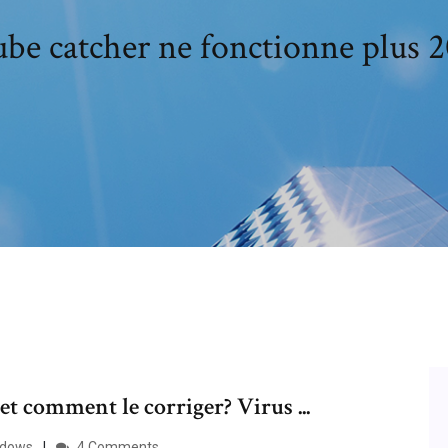
be catcher ne fonctionne plus 
 et comment le corriger? Virus ...
indows
4 Comments