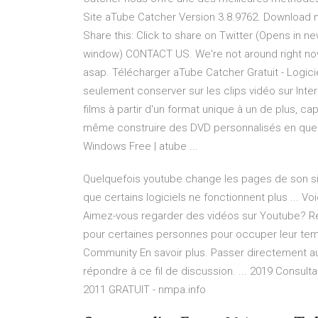
Site aTube Catcher Version 3.8.9762. Download now
Share this: Click to share on Twitter (Opens in 
window) CONTACT US. We're not around right now.
asap. Télécharger aTube Catcher Gratuit - Logi
seulement conserver sur les clips vidéo sur Intern
films à partir d'un format unique à un de plus, ca
même construire des DVD personnalisés en quel
Windows Free | atube ...
Quelquefois youtube change les pages de son sit
que certains logiciels ne fonctionnent plus ... V
Aimez-vous regarder des vidéos sur Youtube? Re
pour certaines personnes pour occuper leur tem
Community En savoir plus. Passer directement au
répondre à ce fil de discussion. ... 2019 Consu
2011 GRATUIT - nmpa.info