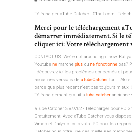
Télécharger aTube Catcher - 01net.com - Telec
Merci pour le téléchargement aTu
démarrer immédiatement. Si le té
cliquer ici: Votre téléchargemen
CONTACT US. We're not around right now. But you
Youtube
ne
marche
plus
ou
ne
fonctionne
pas? Pr
: découvrez ici les problèmes concernés et pour
anciennes versions de
aTubeCatcher
for ... Alor
parce que plus récent n'est pas toujours mieux! 
Téléchargement gratuit a
tube
catcher
ancienne ve
aTube Catcher 3.8.9762 - Télécharger pour PC Gr
Gratuitement. Avec aTube Catcher vous disposez 
Vimeo et Dailymotion à votre PC pour les regard
Catcher nous offre une des meilleures méthodes.