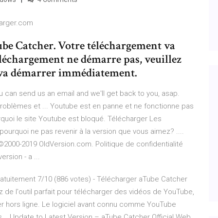
harger.com
be Catcher. Votre téléchargement va
léchargement ne démarre pas, veuillez
t va démarrer immédiatement.
 can send us an email and we'll get back to you, asap.
oblèmes et ... Youtube est en panne et ne fonctionne pas
quoi le site Youtube est bloqué. Télécharger Les
s pourquoi ne pas revenir à la version que vous aimez? ....
©2000-2019 OldVersion.com. Politique de confidentialité
rsion - a ...
atuitement 7/10 (886 votes) - Télécharger aTube Catcher
de l'outil parfait pour télécharger des vidéos de YouTube,
er hors ligne. Le logiciel avant connu comme YouTube
.. Update to Latest Version – aTube Catcher Official Web