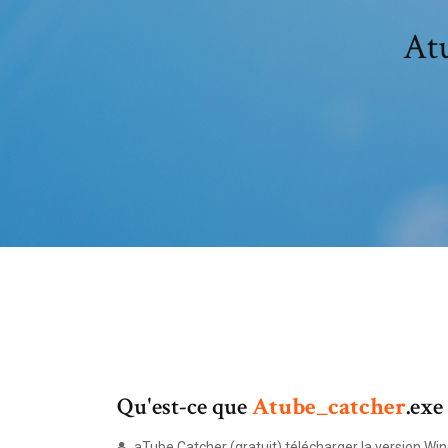
Atu
Qu'est-ce que
Atube_catcher
.exe
aTube Catcher (gratuit) télécharger la version W