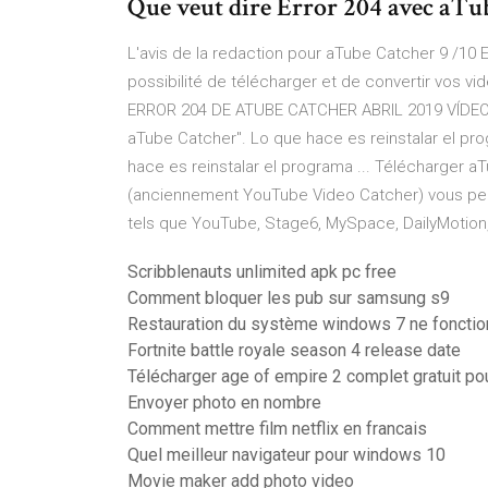
Que veut dire Error 204 avec aT
L'avis de la redaction pour aTube Catcher 9 /10 E
possibilité de télécharger et de convertir vos v
ERROR 204 DE ATUBE CATCHER ABRIL 2019 VÍDEO ..
aTube Catcher". Lo que hace es reinstalar el pr
hace es reinstalar el programa ... Télécharger 
(anciennement YouTube Video Catcher) vous per
tels que YouTube, Stage6, MySpace, DailyMotion,
Scribblenauts unlimited apk pc free
Comment bloquer les pub sur samsung s9
Restauration du système windows 7 ne fonctio
Fortnite battle royale season 4 release date
Télécharger age of empire 2 complet gratuit po
Envoyer photo en nombre
Comment mettre film netflix en francais
Quel meilleur navigateur pour windows 10
Movie maker add photo video