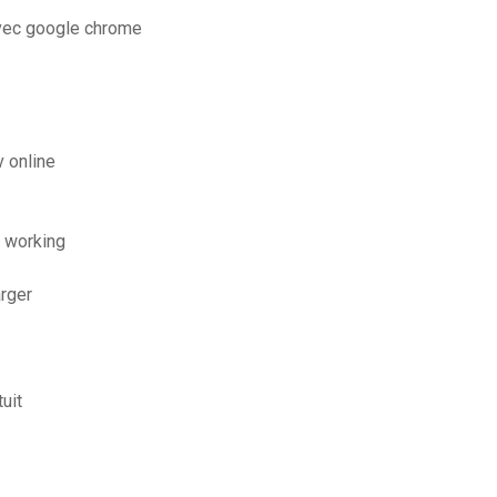
avec google chrome
 online
 working
arger
uit