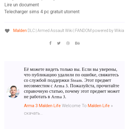
Lire un document
Telecharger sims 4 pc gratuit utorrent
Malden
DLC | Armed Assault Wiki | FANDOM powered by Wikia
Её можете видеть только вы. Если вы уверены,
что публикацию удалили по ошибке, свяжитесь
со службой поддержки Steam. Этот предмет
несовместим с Arma 3. Пожалуйста, прочитайте
справочную статью, почему этот предмет может
не работать в Arma 3.
Arma
3
Malden
Life
Welcome To
Malden
Life
»
скачать…