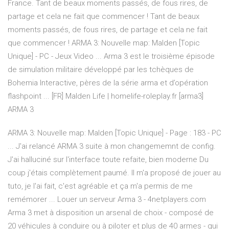
France. Tant de beaux moments passés, de fous rires, de
partage et cela ne fait que commencer ! Tant de beaux
moments passés, de fous rires, de partage et cela ne fait
que commencer ! ARMA 3: Nouvelle map: Malden [Topic
Unique] - PC - Jeux Video ... Arma 3 est le troisième épisode
de simulation militaire développé par les tchèques de
Bohemia Interactive, pères de la série arma et d’opération
flashpoint ... [FR] Malden Life | homelife-roleplay.fr [arma3]
ARMA 3
ARMA 3: Nouvelle map: Malden [Topic Unique] - Page : 183 - PC
... J'ai relancé ARMA 3 suite à mon changememnt de config.
J'ai halluciné sur l'interface toute refaite, bien moderne Du
coup j'étais complètement paumé. Il m'a proposé de jouer au
tuto, je l'ai fait, c'est agréable et ça m'a permis de me
remémorer ... Louer un serveur Arma 3 - 4netplayers.com
Arma 3 met à disposition un arsenal de choix - composé de
20 véhicules à conduire ou à piloter et plus de 40 armes - qui