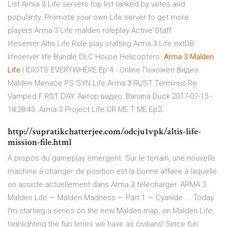
List Arma 3 Life servers top list ranked by votes and
popularity. Promote your own Life server to get more
players.Arma 3 Life malden roleplay Active Staff
lifeserver.Altis Life Role play crafting Arma 3 Life extDB
lifeserver life Bundle DLC House Helicopters.
Arma
3
Malden
Life
| IDIOTS EVERYWHERE Ep 4 - Online Похожее Видео.
Malden Menace PS SYN Life Arma 3.RUST Terminus Re
Vamped F RST DAY. Автор видео: Banana Duck 2017-07-15 -
18:28:43. Arma 3 Project Life CR ME T ME Ep2.
http://supratikchatterjee.com/odcju1vpk/altis-life-
mission-file.html
À propos du gameplay émergent. Sur le terrain, une nouvelle
machine à changer de position est la bonne affaire à laquelle
on assiste actuellement dans Arma 3 télécharger. ARMA 3:
Malden Life — Malden Madness — Part 1 — Cyanide ... Today
I'm starting a series on the new Malden map, on Malden Life,
highlighting the fun times we have as civilians! Since fun