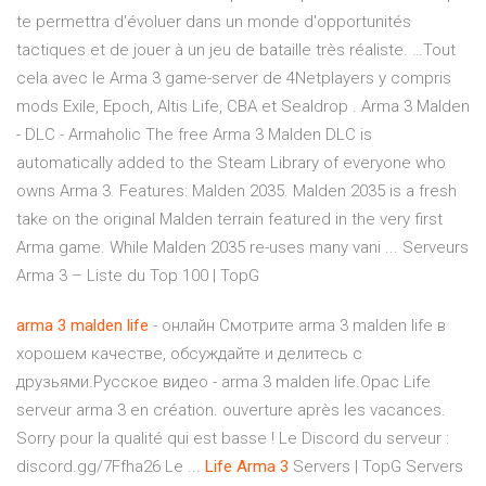
te permettra d'évoluer dans un monde d'opportunités
tactiques et de jouer à un jeu de bataille très réaliste. …Tout
cela avec le Arma 3 game-server de 4Netplayers y compris
mods Exile, Epoch, Altis Life, CBA et Sealdrop . Arma 3 Malden
- DLC - Armaholic The free Arma 3 Malden DLC is
automatically added to the Steam Library of everyone who
owns Arma 3. Features: Malden 2035. Malden 2035 is a fresh
take on the original Malden terrain featured in the very first
Arma game. While Malden 2035 re-uses many vani ... Serveurs
Arma 3 – Liste du Top 100 | TopG
arma
3
malden
life
- онлайн Смотрите arma 3 malden life в
хорошем качестве, обсуждайте и делитесь с
друзьями.Русское видео - arma 3 malden life.Opac Life
serveur arma 3 en création. ouverture après les vacances.
Sorry pour la qualité qui est basse ! Le Discord du serveur :
discord.gg/7Ffha26 Le ...
Life
Arma
3
Servers | TopG Servers